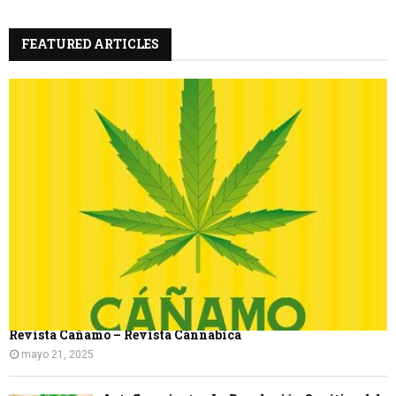
C
FEATURED ARTICLES
A
R
Revista Cañamo – Revista Cánnabica
mayo 21, 2025