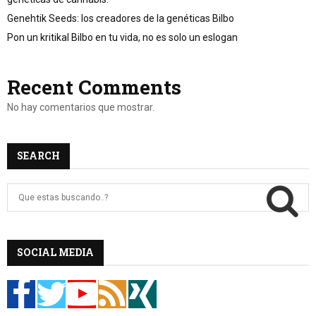
Genehtik Seeds: los creadores de la genéticas Bilbo
Pon un kritikal Bilbo en tu vida, no es solo un eslogan
Recent Comments
No hay comentarios que mostrar.
SEARCH
B
u
s
c
B
a
SOCIAL MEDIA
r
U
:
S