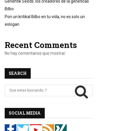
Genehtik Seeds: los creadores de la genéticas
Bilbo
Pon un kritikal Bilbo en tu vida, no es solo un
eslogan
Recent Comments
No hay comentarios que mostrar.
SEARCH
B
u
s
c
B
a
SOCIAL MEDIA
r
U
:
S