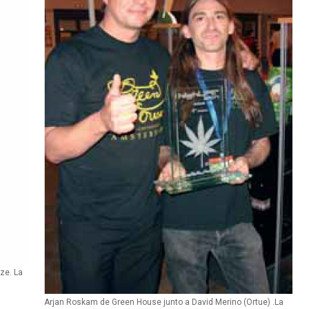
ze. La
Arjan Roskam de Green House junto a David Merino (Ortue) .La