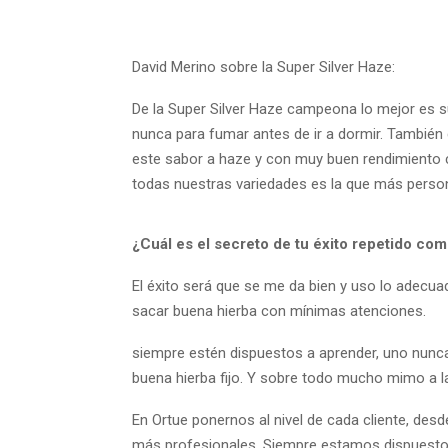
David Merino sobre la Super Silver Haze:
De la Super Silver Haze campeona lo mejor es su
nunca para fumar antes de ir a dormir. También d
este sabor a haze y con muy buen rendimiento c
todas nuestras variedades es la que más person
¿Cuál es el secreto de tu éxito repetido co
El éxito será que se me da bien y uso lo adec
sacar buena hierba con mínimas atenciones.
siempre estén dispuestos a aprender, uno nunc
buena hierba fijo. Y sobre todo mucho mimo a la
En Ortue
ponernos al nivel de cada cliente, des
más profesionales. Siempre estamos dispuestos