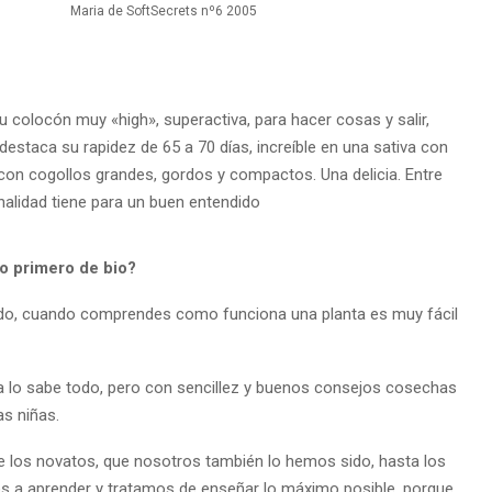
Maria de SoftSecrets nº6 2005
 colocón muy «high», superactiva, para hacer cosas y salir,
estaca su rapidez de 65 a 70 días, increíble en una sativa con
on cogollos grandes, gordos y compactos. Una delicia. Entre
alidad tiene para un buen entendido
mo primero de bio?
uado, cuando comprendes como funciona una planta es muy fácil
a lo sabe todo, pero con sencillez y buenos consejos cosechas
s niñas.
de los novatos, que nosotros también lo hemos sido, hasta los
 a aprender y tratamos de enseñar lo máximo posible, porque