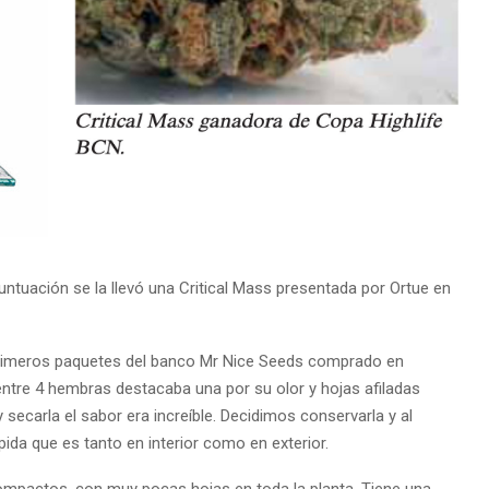
tuación se la llevó una Critical Mass presentada por Ortue en
 primeros paquetes del banco Mr Nice Seeds comprado en
entre 4 hembras destacaba una por su olor y hojas afiladas
ecarla el sabor era increíble. Decidimos conservarla y al
pida que es tanto en interior como en exterior.
mpactos, con muy pocas hojas en toda la planta. Tiene una