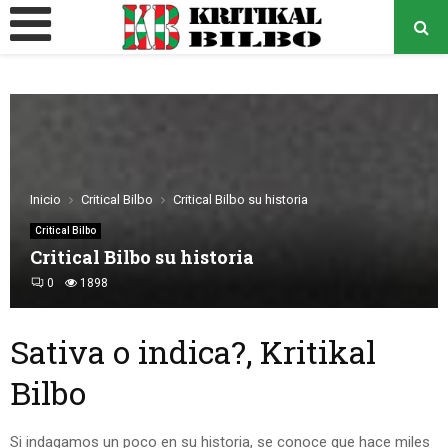
MENÚ
PRINCIPAL
o
Inicio
Critical Bilbo
Critical Bilbo su historia
Critical Bilbo
Critical Bilbo su historia
0
1898
Sativa o indica?, Kritikal
Bilbo
Si indagamos un poco en su historia, se conoce que hace miles