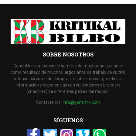
SOBRE NOSOTROS
Genehtik es un banco de semillas de marihuana que nace
como resultado de muchos largos años de trabajo de cultivo
intenso así como de compartir e intercambiar genéticas,
información y experiencias con cultivadores y breeders
(criadores) de diferentes países del mundo.
Contáctenos:
info@genehtik.com
SÍGUENOS