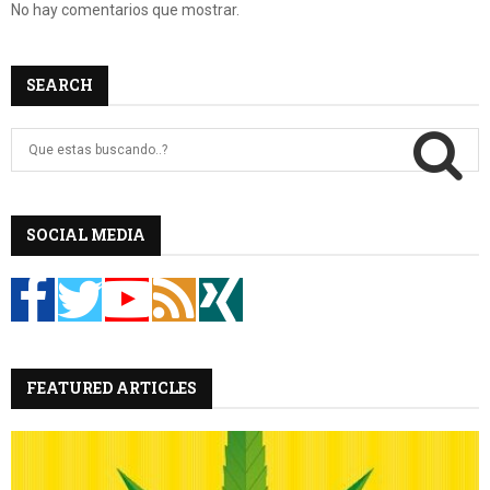
No hay comentarios que mostrar.
SEARCH
B
u
s
c
B
a
SOCIAL MEDIA
r
U
:
S
C
FEATURED ARTICLES
A
R