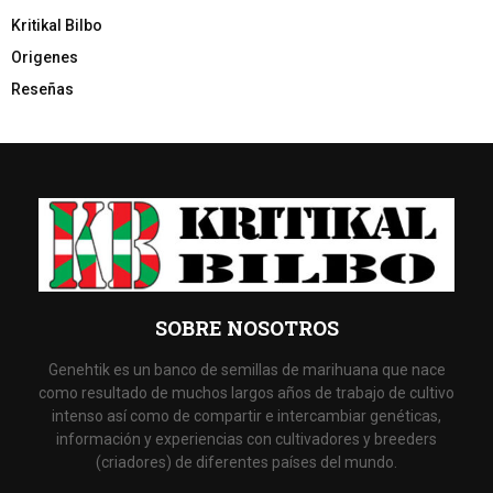
Kritikal Bilbo
Origenes
Reseñas
SOBRE NOSOTROS
Genehtik es un banco de semillas de marihuana que nace
como resultado de muchos largos años de trabajo de cultivo
intenso así como de compartir e intercambiar genéticas,
información y experiencias con cultivadores y breeders
(criadores) de diferentes países del mundo.