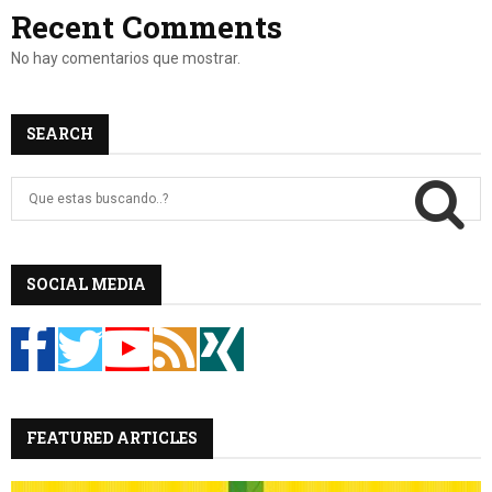
Recent Comments
No hay comentarios que mostrar.
SEARCH
B
u
s
c
B
a
SOCIAL MEDIA
r
U
:
S
C
FEATURED ARTICLES
A
R