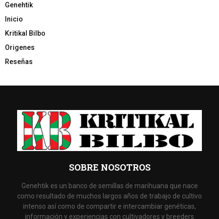
Genehtik
Inicio
Kritikal Bilbo
Origenes
Reseñas
SOBRE NOSOTROS
Genehtik es un banco de semillas de marihuana que nace
como resultado de muchos largos años de trabajo de cultivo
intenso así como de compartir e intercambiar genéticas,
información y experiencias con cultivadores y breeders