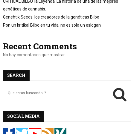
CRITICAL BILBO, la Leyenda. La historia de una de las mejores
genéticas de cannabis.
Genehtik Seeds: los creadores de la genéticas Bilbo
Pon un kritikal Bilbo en tu vida, no es solo un eslogan
Recent Comments
No hay comentarios que mostrar.
SEARCH
B
u
s
c
B
a
SOCIAL MEDIA
r
U
:
S