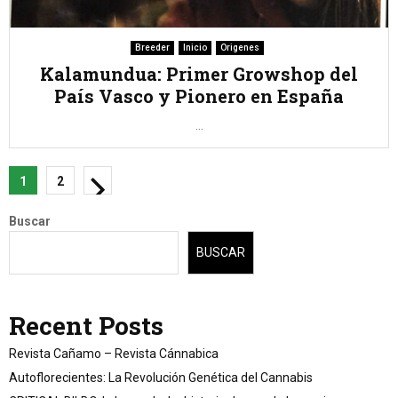
Breeder
Inicio
Origenes
Kalamundua: Primer Growshop del
País Vasco y Pionero en España
...
Paginación
1
2
de
Buscar
entradas
BUSCAR
Recent Posts
Revista Cañamo – Revista Cánnabica
Autoflorecientes: La Revolución Genética del Cannabis