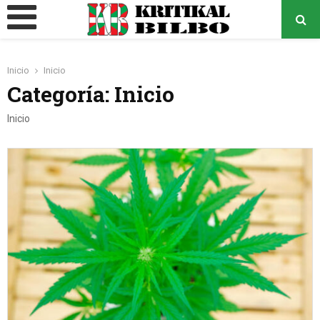
MENÚ
PRINCIPAL
Inicio
Inicio
o
Categoría: Inicio
Inicio