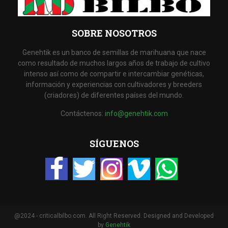
SOBRE NOSOTROS
Genehtik es un banco de semillas de marihuana que nace
como resultado de muchos largos años de trabajo de cultivo
intenso así como de compartir e intercambiar genéticas,
información y experiencias con cultivadores y breeders
(criadores) de diferentes países del mundo.
Contáctenos:
info@genehtik.com
SÍGUENOS
@2024 - criticalbilbo.com. All Right Reserved. Designed and Developed
by
Genehtik