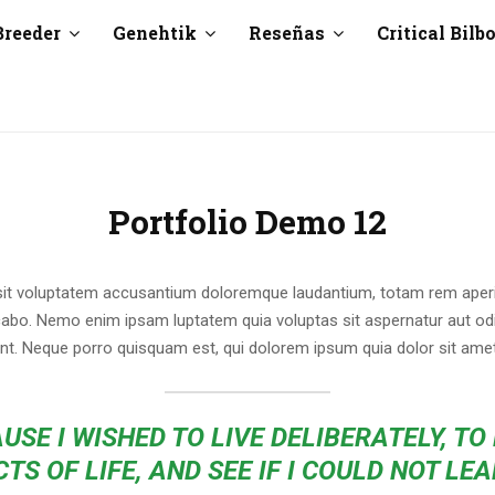
Breeder
Genehtik
Reseñas
Critical Bilb
Portfolio Demo 12
 sit voluptatem accusantium doloremque laudantium, totam rem aperia
licabo. Nemo enim ipsam luptatem quia voluptas sit aspernatur aut od
unt. Neque porro quisquam est, qui dolorem ipsum quia dolor sit ame
USE I WISHED TO LIVE DELIBERATELY, TO
CTS OF LIFE, AND SEE IF I COULD NOT LEA