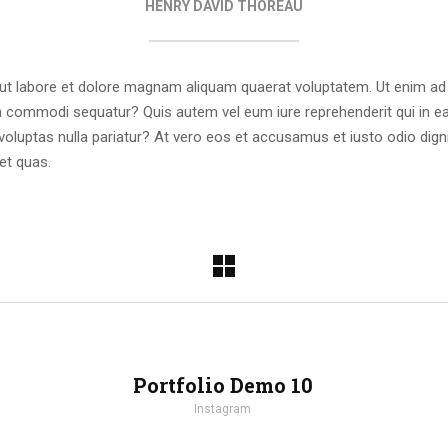
HENRY DAVID THOREAU
t labore et dolore magnam aliquam quaerat voluptatem. Ut enim ad
 ea commodi sequatur? Quis autem vel eum iure reprehenderit qui in ea
 voluptas nulla pariatur? At vero eos et accusamus et iusto odio dig
et quas.
Portfolio Demo 10
Instagram